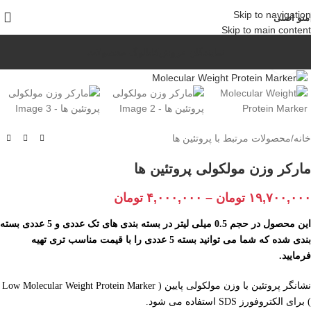
Skip to navigation
منو اصلی
Skip to main content
نمایندگان فروش
کاتالوگ محصولات
Click to enlarge
خانه
/
محصولات مرتبط با پروتئین ها
مارکر وزن مولکولی پروتئین ها
۱۹,۷۰۰,۰۰۰
تومان
–
۴,۰۰۰,۰۰۰
تومان
این محصول در حجم 0.5 میلی لیتر در بسته بندی های تک عددی و 5 عددی بسته
بندی شده که شما می توانید بسته 5 عددی را با قیمت مناسب تری
تهیه
فرمایید.
نشانگر پروتئین
با وزن مولکولی پایین ( Low Molecular Weight Protein Marker
) برای الکتروفورز SDS استفاده می شود.