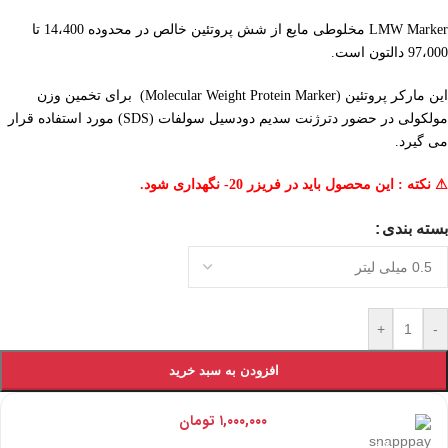
LMW Marker مخلوطی مایع از شش پروتئین خالص در محدوده 14،400 تا
97،000 دالتون است.
این مارکر پروتئین (Molecular Weight Protein Marker) برای تخمین وزن
مولکولی در حضور دترژنت سدیم دودسیل سولفات (SDS) مورد استفاده قرار
می گیرد.
⚠︎ نکته : این محصول باید در فریزر 20- نگهداری شود.
بسته بندی
+
-
افزودن به سبد خرید
هر قسط با اسنپ‌پی:
۱,۰۰۰,۰۰۰
تومان
۴ قسط ماهانه. بدون سود، چک و ضامن.