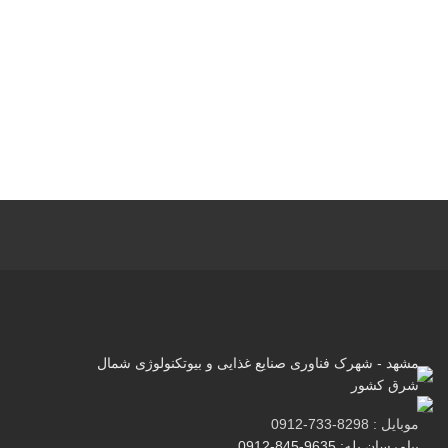
مشهد - شهرک فناوری صنایع غذایی و بیوتکنولوژی شمال
شرق کشور
موبایل : 8298-733-0912
پیامرسان بله: 9635-845-0912